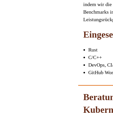
indem wir die 
Benchmarks int
Leistungsrück
Eingese
Rust
C/C++
DevOps, C
GitHub Wor
Beratun
Kubern