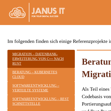
Zum
Inhalt
springen
Im folgenden finden sich einige Referenzprojekte
MIGRATION – DATENBANK-
Beratun
ERWEITERUNG VON C++ NACH
RUST
Migrat
BERATUNG – KUBERNETES
CLOUD
SOFTWAREENTWICKLUNG –
Als Teil eines
VERTEILTE SYSTEME
Codebasis von
SOFTWAREENTWICKLUNG – REST
Portierungsau
SCHNITTSTELLE