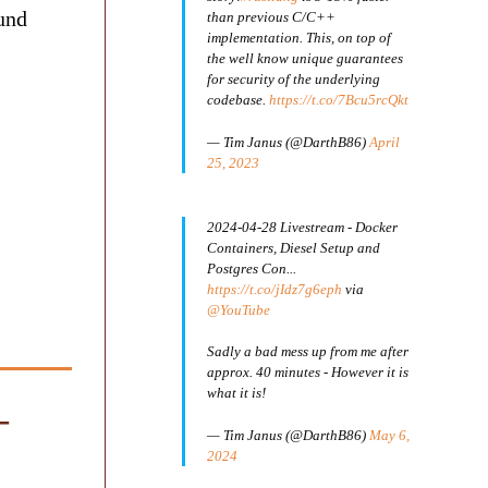
und
than previous C/C++
implementation. This, on top of
the well know unique guarantees
for security of the underlying
codebase.
https://t.co/7Bcu5rcQkt
— Tim Janus (@DarthB86)
April
25, 2023
2024-04-28 Livestream - Docker
Containers, Diesel Setup and
Postgres Con...
https://t.co/jIdz7g6eph
via
@YouTube
Sadly a bad mess up from me after
approx. 40 minutes - However it is
what it is!
–
— Tim Janus (@DarthB86)
May 6,
2024