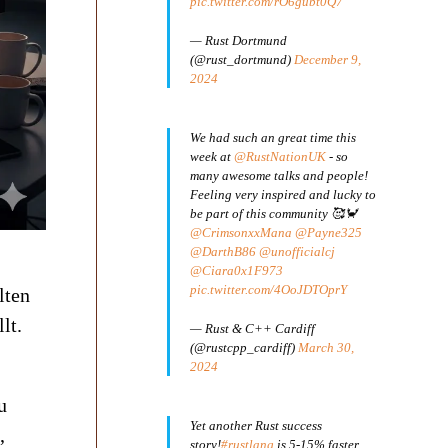
pic.twitter.com/rO6gubt0Q7
— Rust Dortmund
(@rust_dortmund)
December 9,
2024
We had such an great time this
week at
@RustNationUK
- so
many awesome talks and people!
Feeling very inspired and lucky to
be part of this community 🥰🦀
@CrimsonxxMana
@Payne325
@DarthB86
@unofficialcj
@Ciara0x1F973
pic.twitter.com/4OoJDTOprY
lten
lt.
— Rust & C++ Cardiff
(@rustcpp_cardiff)
March 30,
2024
u
Yet another Rust success
,
story!
#rustlang
is 5-15% faster