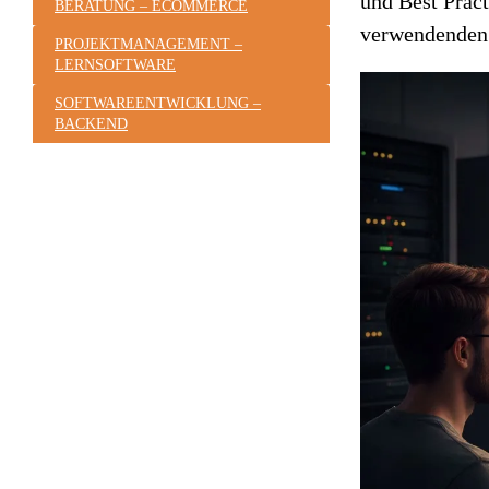
und Best Pract
BERATUNG – ECOMMERCE
verwendenden 
PROJEKTMANAGEMENT –
LERNSOFTWARE
SOFTWAREENTWICKLUNG –
BACKEND