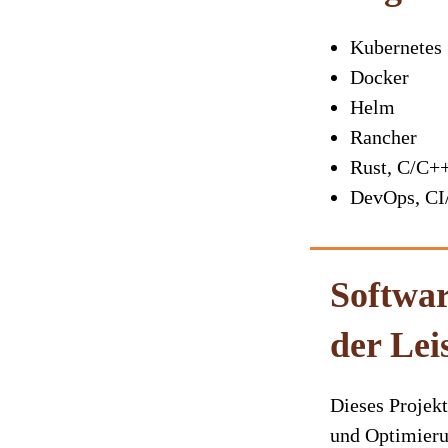
Kubernetes
Docker
Helm
Rancher
Rust, C/C+
DevOps, C
Softwar
der Lei
Dieses Projek
und Optimierun