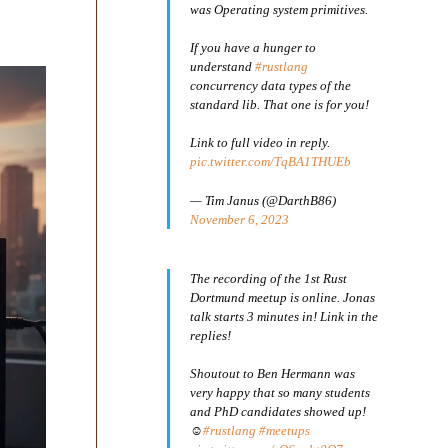
was Operating system primitives.
If you have a hunger to
understand
#rustlang
concurrency data types of the
standard lib. That one is for you!
Link to full video in reply.
pic.twitter.com/TqBA1THUEb
— Tim Janus (@DarthB86)
November 6, 2023
The recording of the 1st Rust
Dortmund meetup is online. Jonas
talk starts 3 minutes in! Link in the
replies!
Shoutout to Ben Hermann was
very happy that so many students
and PhD candidates showed up!
☺️
#rustlang
#meetups