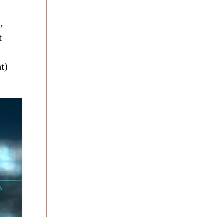
,
t
e
t)