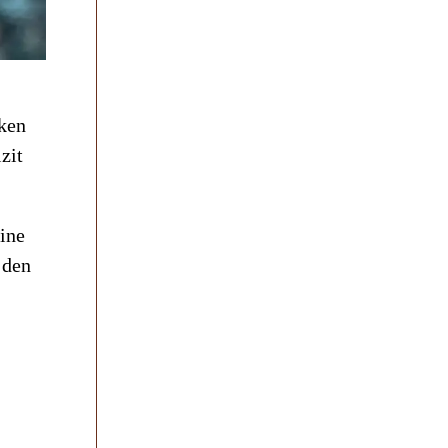
ken
zit
ine
 den