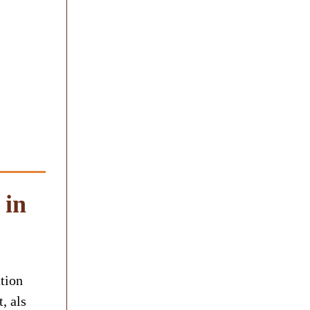
 in
tion
, als