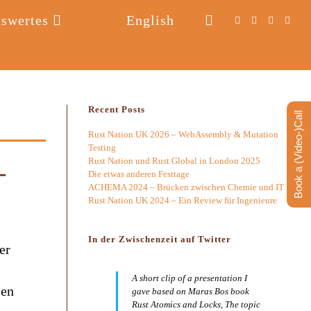
swertes
English
Website-
Suche
umschalten
Recent Posts
Book a (Video-)Call
Rust Nation UK 2026 – WebAssembly & Mutation
Testing
Rust Nation und Rust Global in London 2025
–
Die etwas anderen Festtage
ACHEMA 2024 – Brücken zwischen Chemie und IT
Rust Nation UK 2024 – Ein Review für Ingenieure
In der Zwischenzeit auf Twitter
er
A short clip of a presentation I
sen
gave based on Maras Bos book
Rust Atomics and Locks, The topic